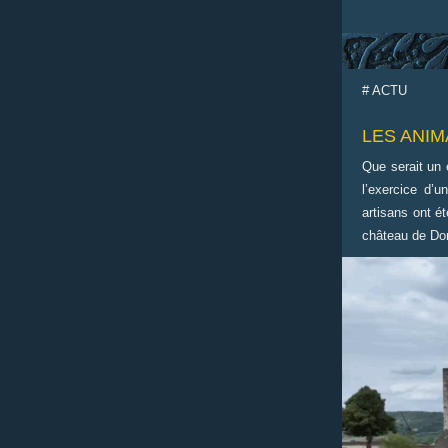
# ACTU
LES ANI
Que serait un 
l’exercice d’u
artisans ont é
château de Do