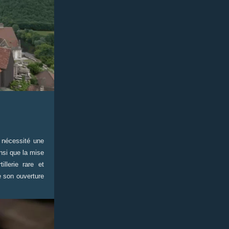
a nécessité une
insi que la mise
llerie rare et
e son ouverture