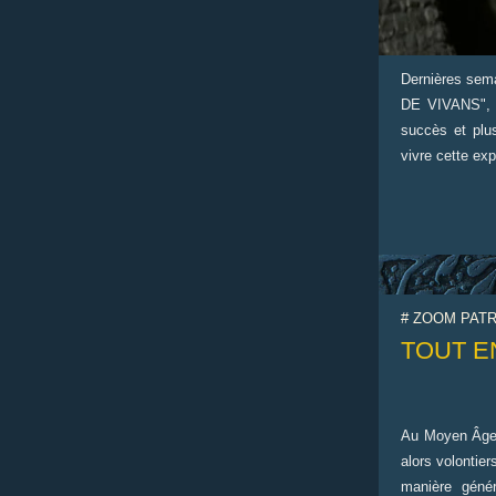
Dernières sem
DE VIVANS", m
succès et plu
vivre cette ex
# ZOOM PAT
TOUT E
Au Moyen Âge,
alors volontier
manière génér