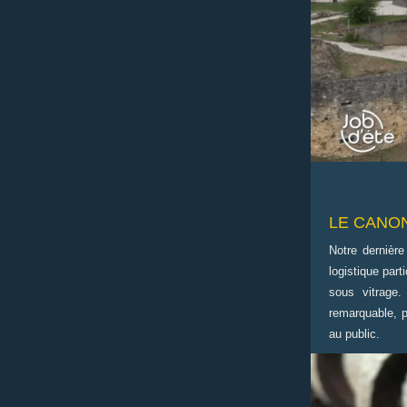
LE CANO
Notre dernière
logistique part
sous vitrage.
remarquable, p
au public.