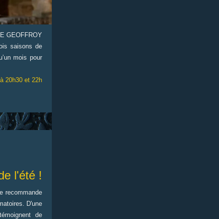
DE GEOFFROY
ois saisons de
u’un mois pour
 à 20h30 et 22h
e l'été !
le
recommande
mmatoires. D'une
 témoignent de