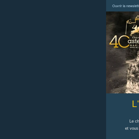
Ouvrir la newslet
L
Le ch
et vous 