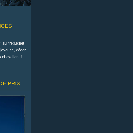
NCES
r au trébuchet,
 joyeuse, décor
 chevaliers !
DE PRIX