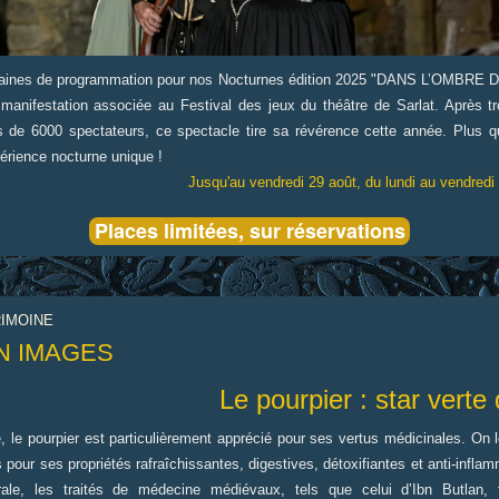
aines de programmation pour nos Nocturnes édition 2025
"DANS L’OMBRE 
anifestation associée au Festival des jeux du théâtre de Sarlat. Après tr
s de 6000 spectateurs, ce spectacle tire sa révérence cette année. Plus q
périence nocturne unique !
Jusqu'au vendredi 29 août, du lundi au vendredi
Places limitées, sur réservations
RIMOINE
N IMAGES
Le pourpier : star verte d
 le pourpier
est
particulièrement apprécié pour ses vertus médicinales. On 
s pour ses propriétés rafraîchissantes, digestives, détoxifiantes et anti-infla
ale, les traités de médecine médiévaux, tels que celui d’Ibn Butlan,