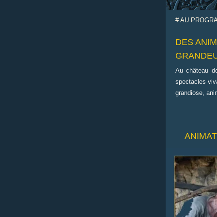
# AU PROGR
DES ANI
GRANDEU
Au château de 
spectacles viv
grandiose, ani
ANIMAT