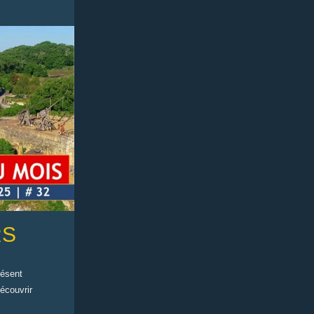
RS
résent
découvrir