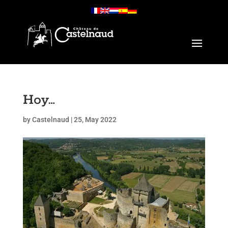
Hoy…
by
Castelnaud
|
25, May 2022