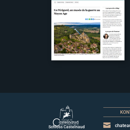
KON

chatea
Schloss Castelnaud