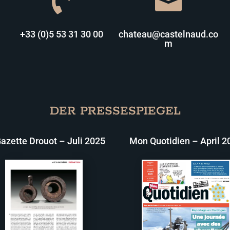


+33 (0)5 53 31 30 00
chateau@castelnaud.co
m
DER PRESSESPIEGEL
azette Drouot – Juli 2025
Mon Quotidien – April 2